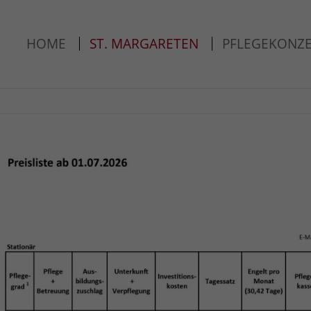
ort
Get in touch
HOME
ST. MARGARETEN
PFLEGEKONZ
psum dolor sit amet:
Cybersteel Inc.
376-293 City Road, Suite 600
San Francisco, CA 94102
4h
Have any questions?
/ 365days
+44 1234 567 890
Drop us a line
info@yourdomain.com
r support for our customers
ri 8:00am - 5:00pm
(GMT +1)