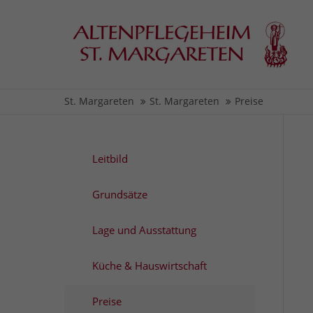
Login
Supp
Benutzername
Lorem i
St. Margareten
St. Margareten
Preise
2
Passwort
Leitbild
Grundsätze
Anmelden
We offe
Lage und Ausstattung
Mon - F
Register
|
Lost your password?
Küche & Hauswirtschaft
Preise