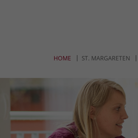
Login
Support
Benutzername
Lorem ipsum dolor sit am
HOME
ST. MARGARETEN
24h
Passwort
/
365days
Anmelden
We offer support for our
Register
|
Lost your
customers
password?
Mon - Fri 8:00am - 5:00p
(GMT +1)